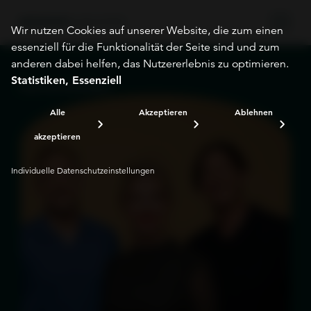
Wir nutzen Cookies auf unserer Website, die zum einen
essenziell für die Funktionalität der Seite sind und zum
anderen dabei helfen, das Nutzererlebnis zu optimieren.
Statistiken, Essenziell
Karrierewelten
Alle
Akzeptieren
Ablehnen
akzeptieren
Individuelle Datenschutzeinstellungen